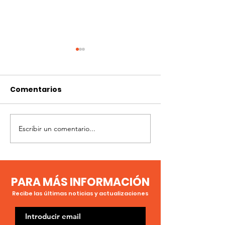
Comentarios
Escribir un comentario...
Bajo la mirada de la
Noche Interna
Luna
de Observació
Luna
PARA MÁS INFORMACIÓN
Recibe las últimas noticias y actualizaciones