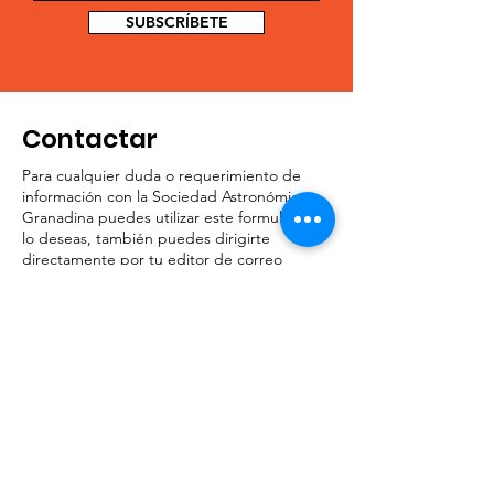
SUBSCRÍBETE
Contactar
Para cualquier duda o requerimiento de
información con la Sociedad Astronómica
Granadina puedes utilizar este formulario. Si
lo deseas, también puedes dirigirte
directamente por tu editor de correo
habitual al mail que aparece aquí. En breve
contestaremos la solicitud de información.