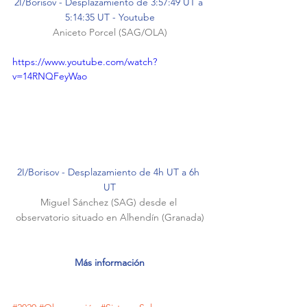
2I/Borisov - Desplazamiento de 3:57:49 UT a 
5:14:35 UT - 
Youtube
Aniceto Porcel (
SAG
/
OLA
)
https://www.youtube.com/watch?
v=14RNQFeyWao
2I/Borisov - Desplazamiento de 4h UT a 6h 
UT
Miguel Sánchez (
SAG
) desde el 
observatorio situado en Alhendín (Granada)
Más información