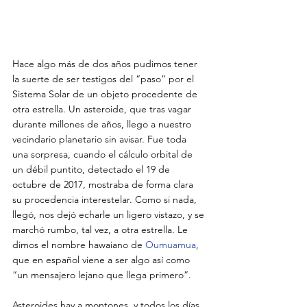
Hace algo más de dos años pudimos tener 
la suerte de ser testigos del “paso” por el 
Sistema Solar de un objeto procedente de 
otra estrella. Un asteroide, que tras vagar 
durante millones de años, llego a nuestro 
vecindario planetario sin avisar. Fue toda 
una sorpresa, cuando el cálculo orbital de 
un débil puntito, detectado el 19 de 
octubre de 2017, mostraba de forma clara 
su procedencia interestelar. Como si nada, 
llegó, nos dejó echarle un ligero vistazo, y se 
marchó rumbo, tal vez, a otra estrella. Le 
dimos el nombre hawaiano de 
Oumuamua
, 
que en español viene a ser algo así como 
“un mensajero lejano que llega primero”.
Asteroides hay a montones, y todos los días 