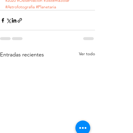
#2020
#Observación
#SistemaSolar
#Astrofotografía
#Planetaria
Ver todo
Entradas recientes