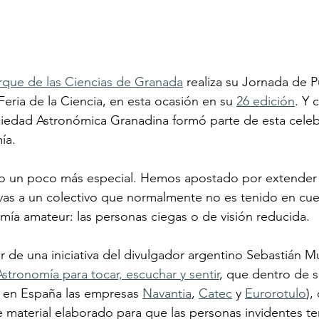
rque de las Ciencias de Granada
 realiza su Jornada de P
eria de la Ciencia, en esta ocasión en su 
26 edición
. Y
ciedad Astronómica Granadina formó parte de esta celeb
ía.
do un poco más especial. Hemos apostado por extender 
vas a un colectivo que normalmente no es tenido en cue
mía amateur: las personas ciegas o de visión reducida.
ir de una iniciativa del divulgador argentino Sebastián M
stronomía para tocar, escuchar y sentir
, que dentro de 
n en España las empresas 
Navantia
, 
Catec
 y 
Eurorotulo
),
de material elaborado para que las personas invidentes t