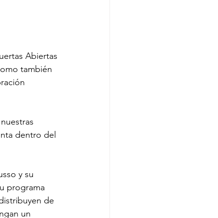
uertas Abiertas 
 como también 
ración 
nuestras 
nta dentro del 
usso y su 
su programa 
 distribuyen de 
engan un 