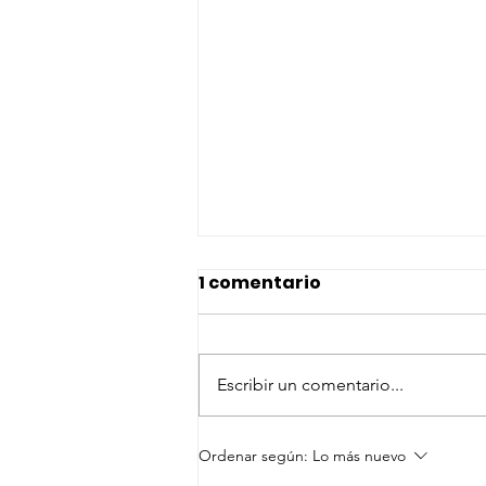
1 comentario
Escribir un comentario...
Guía para disfrutar de
Ordenar según:
Lo más nuevo
una observación